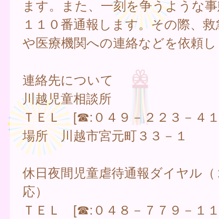
ます。また、一刻を争うような事
１１０番通報します。その際、救
や医療機関への連絡などを依頼し
連絡先について
川越児童相談所
ＴＥＬ [☎:０４９－２２３－４１
場所 川越市宮元町３３－１
休日夜間児童虐待通報ダイヤル（
応）
ＴＥＬ [☎:０４８－７７９－１１