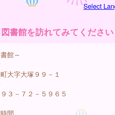
Select La
図書館を訪れてみてください
図書館～
所
川町大字大塚９９－１
話
４９３－７２－５９６５
館時間