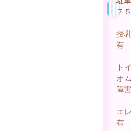
駐
７
授
有
ト
オ
障
エ
有