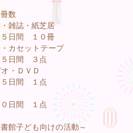
出冊数
書・雑誌・紙芝居
５日間 １０冊
Ｄ・カセットテープ
５日間 ３点
デオ・ＤＶＤ
５日間 １点
画
０日間 １点
図書館子ども向けの活動～