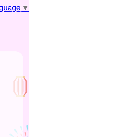
nguage
▼