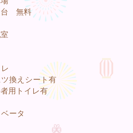
車場
５台 無料
乳室
イレ
ムツ換えシート有
害者用トイレ有
レベータ