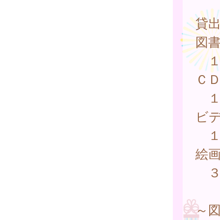
貸
図
１
Ｃ
１
ビ
１
絵
３
～