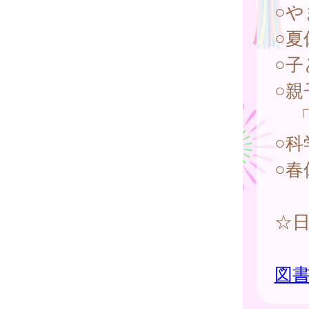
○
○
○
○
「
○科
○
☆
図書