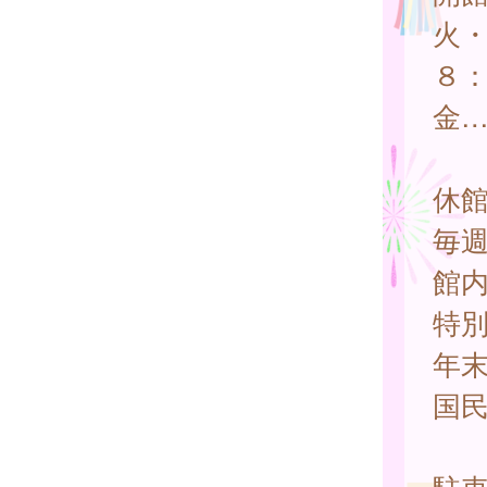
火
８
金
休
毎
館
特
年
国