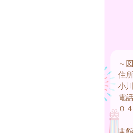
～
住
小
電
０
開