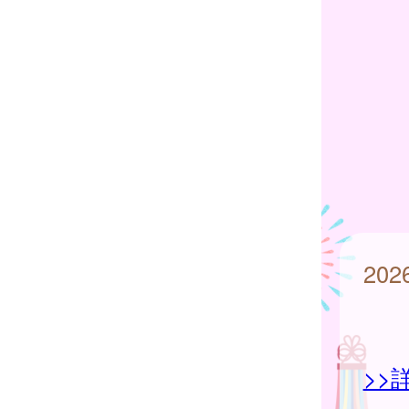
20
>>