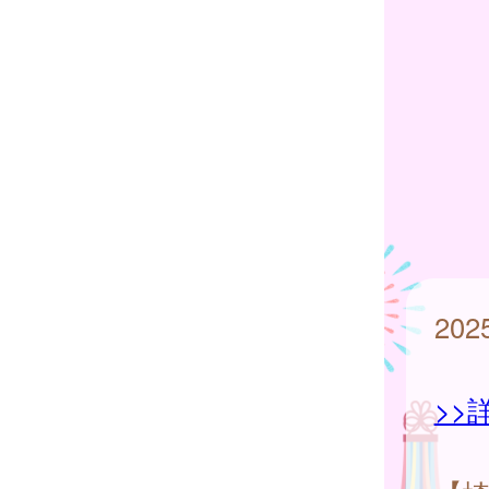
20
>>