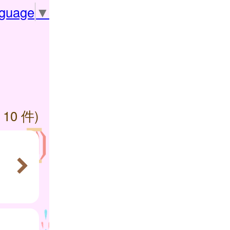
nguage
▼
 10 件)