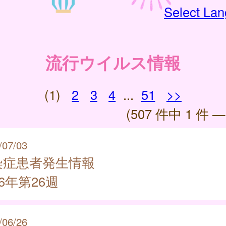
Select La
流行ウイルス情報
(1)
2
3
4
...
51
>>
(507 件中 1 件 —
/07/03
染症患者発生情報
26年第26週
/06/26