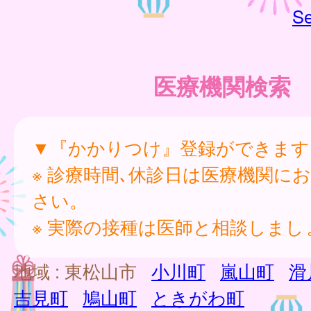
Se
医療機関検索
▼『かかりつけ』登録ができます
※ 診療時間､休診日は医療機関に
さい。
※ 実際の接種は医師と相談しまし
地域 :
東松山市
小川町
嵐山町
滑
吉見町
鳩山町
ときがわ町