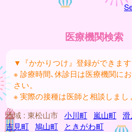
Se
医療機関検索
▼『かかりつけ』登録ができます
※ 診療時間､休診日は医療機関に
さい。
※ 実際の接種は医師と相談しまし
地域 :
東松山市
小川町
嵐山町
滑
吉見町
鳩山町
ときがわ町