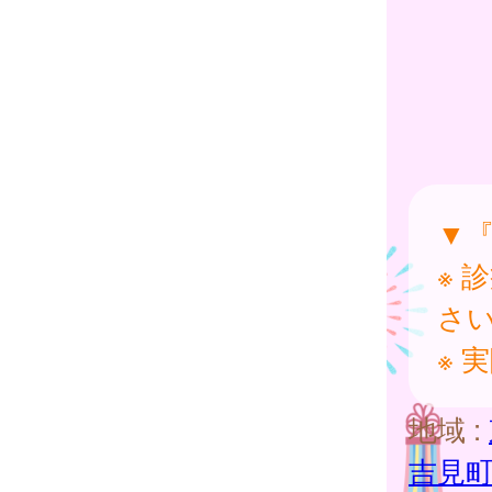
▼
※ 
さ
※ 
地域 :
吉見