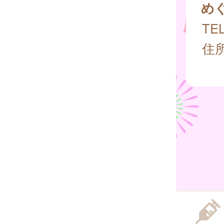
め
TEL
住所