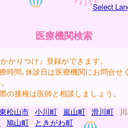
Select La
医療機関検索
『かかりつけ』登録ができます。
診療時間､休診日は医療機関にお問合せ
い。
実際の接種は医師と相談しましょう。
東松山市
小川町
嵐山町
滑川町
川
町
鳩山町
ときがわ町