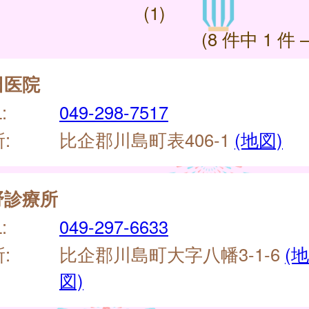
(1)
(8 件中 1 件 
田医院
:
049-298-7517
:
比企郡川島町表406‐1
(地図)
野診療所
:
049-297-6633
:
比企郡川島町大字八幡3-1-6
(地
図)