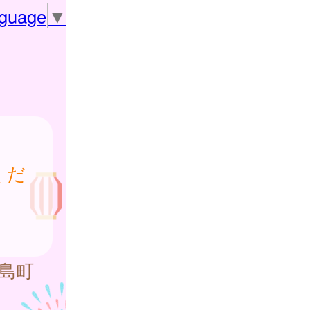
nguage
▼
くだ
島町