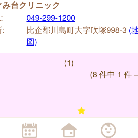
ぐみ台クリニック
:
049-299-1200
:
比企郡川島町大字吹塚998-3
(
図)
(1)
(8 件中 1 件 