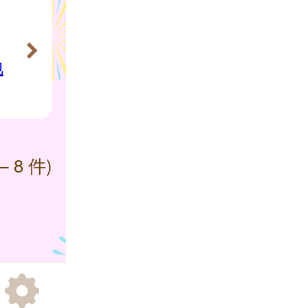
地
— 8 件)